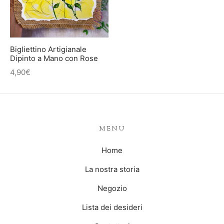
IETTINI ARTIGIANALI
ietti
enti
Bigliettino Artigianale
asoldi
Dipinto a Mano con Rose
4,90
€
alibri
MENU
Home
La nostra storia
Negozio
Lista dei desideri