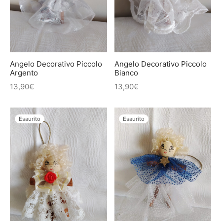
IETTINI ARTIGIANALI
ietti
enti
asoldi
Angelo Decorativo Piccolo
Angelo Decorativo Piccolo
Argento
Bianco
alibri
13,90
€
13,90
€
Esaurito
Esaurito