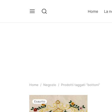
Home
La n
Home
/
Negozio
/
Prodotti taggati “bottoni”
Esaurito