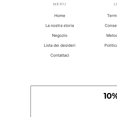
MENU
L
Home
Termi
La nostra storia
Conseg
Negozio
Metod
Lista dei desideri
Politi
Contattaci
10%