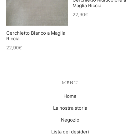
IETTINI ARTIGIANALI
ietti
Maglia Riccia
22,90
€
enti
asoldi
Cerchietto Bianco a Maglia
Riccia
alibri
22,90
€
MENU
Home
La nostra storia
Negozio
Lista dei desideri