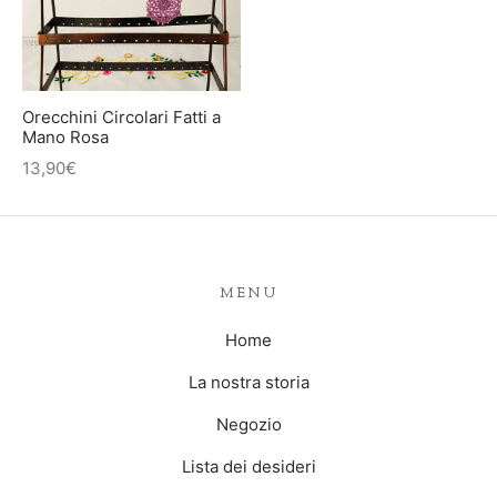
IETTINI ARTIGIANALI
ietti
enti
Orecchini Circolari Fatti a
asoldi
Mano Rosa
13,90
€
alibri
MENU
Home
La nostra storia
Negozio
Lista dei desideri