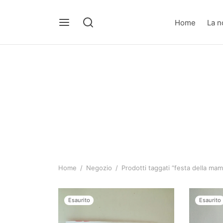
Home
La n
Home
/
Negozio
/
Prodotti taggati “festa della ma
Esaurito
Esaurito