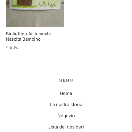
IETTINI ARTIGIANALI
ietti
enti
asoldi
Bigliettino Artigianale
Nascita Bambino
alibri
4,90
€
MENU
Home
La nostra storia
Negozio
Lista dei desideri