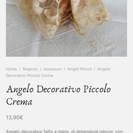
IETTINI ARTIGIANALI
ietti
enti
asoldi
alibri
Home
/
Negozio
/
Accessori
/
Angeli Piccoli
/
Angelo
Decorativo Piccolo Crema
Angelo Decorativo Piccolo
Crema
13,90
€
Angelo decorativo fatto a mano, di dimensione minore, con