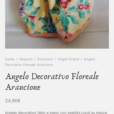
IETTINI ARTIGIANALI
ietti
enti
asoldi
alibri
Home
/
Negozio
/
Accessori
/
Angeli Grandi
/
Angelo
Decorativo Floreale Arancione
Angelo Decorativo Floreale
Arancione
24,90
€
Angelo decorativo fatto a mano con vestitini cuciti su misura.