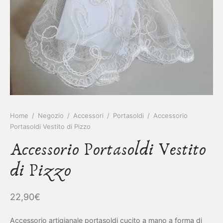
IETTINI ARTIGIANALI
ietti
enti
asoldi
alibri
Home
/
Negozio
/
Accessori
/
Portasoldi
/
Accessorio
Portasoldi Vestito di Pizzo
Accessorio Portasoldi Vestito
di Pizzo
22,90
€
Accessorio artigianale portasoldi cucito a mano a forma di