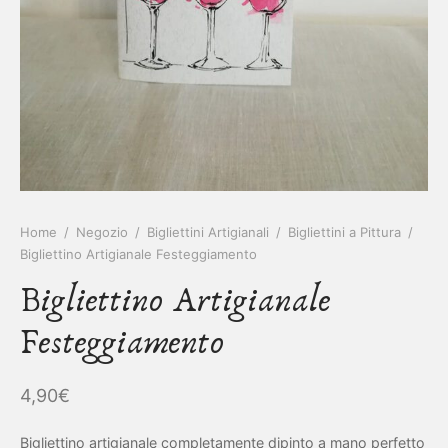
IETTINI ARTIGIANALI
ietti
enti
asoldi
alibri
Home
/
Negozio
/
Bigliettini Artigianali
/
Bigliettini a Pittura
/
Bigliettino Artigianale Festeggiamento
Bigliettino Artigianale
Festeggiamento
4,90
€
Bigliettino artigianale completamente dipinto a mano perfetto