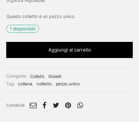
organza regolabile.
Questo colletto è un pezzo unico.
1 disponibili
Aggiungi al carrello
Categorie:
Colletti
,
Gioielli
Tag:
collana
,
colletto
,
pezzo unico
Condividi