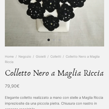
IETTINI ARTIGIANALI
ietti
enti
asoldi
alibri
Home
/
Negozio
/
Gioielli
/
Colletti
/
Colletto Nero a Maglia
Riccia
Colletto Nero a Maglia Riccia
79,90
€
Elegante colletto realizzato a mano con stelle a Maglia Riccia
impreziosite da una piccola pietra. Chiusura con nastro in