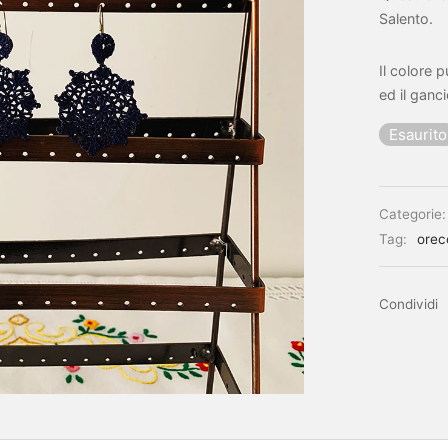
Salento.
Il colore 
ed il ganc
Esaurito
Categorie
Tag:
orec
Condividi