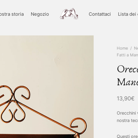
ostra storia
Negozio
Contattaci
Lista dei
Home
/
N
Fatti a Man
Orecc
Mano
13,90
€
Orecchini 
nostra tec
Questi ore