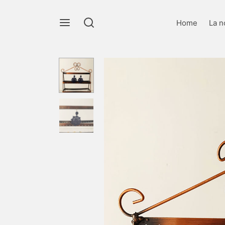
Home
La n