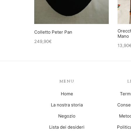
Orecch
Colletto Peter Pan
Mano
249,90
€
13,90
MENU
L
Home
Termi
La nostra storia
Conseg
Negozio
Metod
Lista dei desideri
Politi