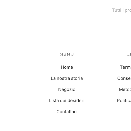
Tutti i pr
MENU
L
Home
Termi
La nostra storia
Conseg
Negozio
Metod
Lista dei desideri
Politi
Contattaci