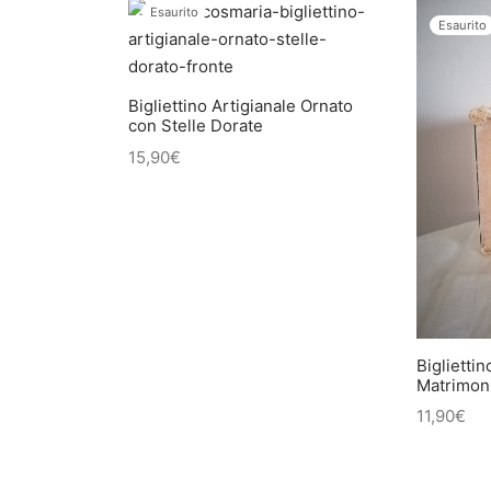
Esaurito
Esaurito
Bigliettino Artigianale Ornato
con Stelle Dorate
15,90
€
Bigliettin
Matrimon
11,90
€