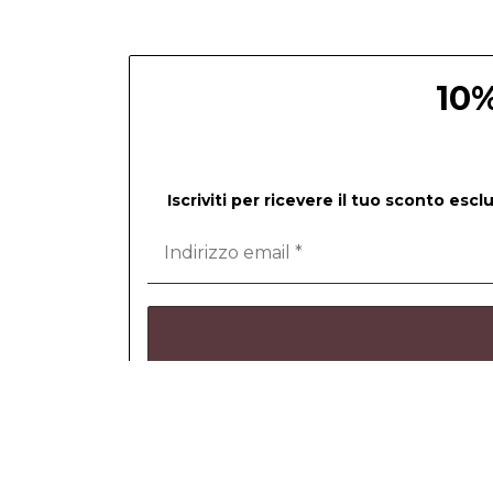
10%
Iscriviti per ricevere il tuo sconto esc
Non inviamo spam! Leggi la nostra
Informativa sull