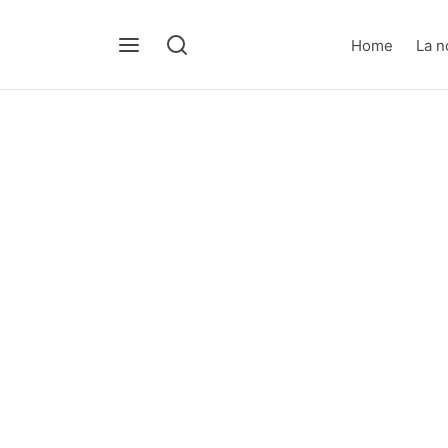
Home
La n