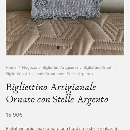
IETTINI ARTIGIANALI
ietti
enti
asoldi
alibri
Home
/
Negozio
/
Bigliettini Artigianali
/
Bigliettini Ornati
/
Bigliettino Artigianale Ornato con Stelle Argento
Bigliettino Artigianale
Ornato con Stelle Argento
15,90
€
Bigliettino artigianale ornato con bordino e stelle realizzati