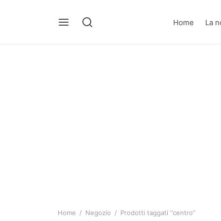
Home
La n
Home
/
Negozio
/
Prodotti taggati “centro”