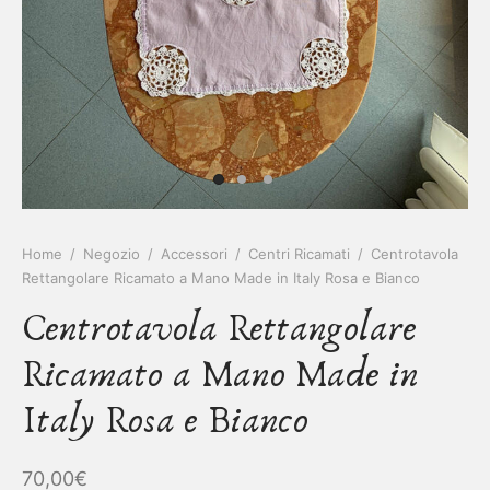
IETTINI ARTIGIANALI
ietti
enti
asoldi
alibri
Home
/
Negozio
/
Accessori
/
Centri Ricamati
/
Centrotavola
Rettangolare Ricamato a Mano Made in Italy Rosa e Bianco
Centrotavola Rettangolare
Ricamato a Mano Made in
Italy Rosa e Bianco
70,00
€